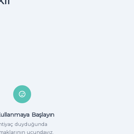
lı
Kullanmaya Başlayın
htiyaç duyduğunda
maklarının ucundayız.