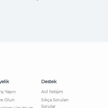
elik
Destek
riş Yapın
Acil İletişim
ye Olun
Sıkça Sorulan
Sorular