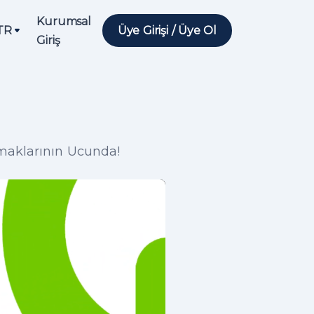
Kurumsal
TR
Üye Girişi / Üye Ol
Giriş
maklarının Ucunda!