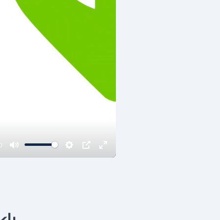
0
Mute
Settings
PIP
Enter
fullscreen