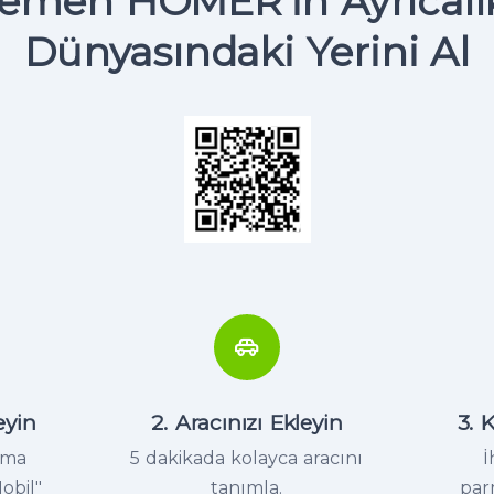
emen HOMER'in Ayrıcalık
Dünyasındaki Yerini Al
eyin
2. Aracınızı Ekleyin
3. 
ama
5 dakikada kolayca aracını
İ
obil"
tanımla.
par