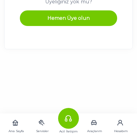
Üyeliğiniz yok mu?
y
+
Hemen Üye olun
9
0
Ana Sayfa
Servisler
Araçlarım
Hesabım
Acil İletişim