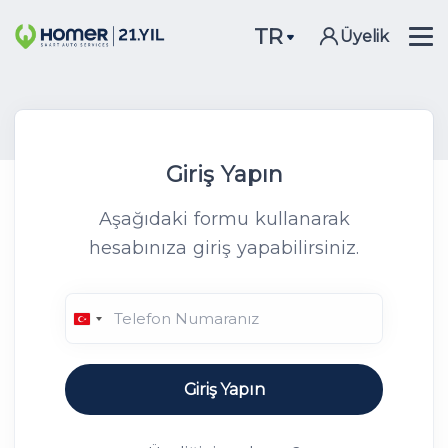
TR
Üyelik
Giriş Yapın
Aşağıdaki formu kullanarak
hesabınıza giriş yapabilirsiniz.
T
u
r
Giriş Yapın
k
e