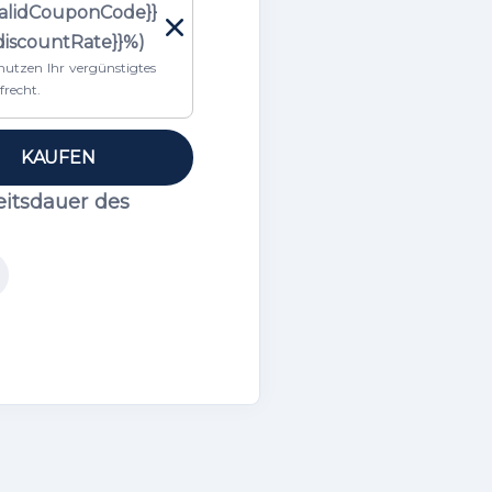
validCouponCode}}
{discountRate}}%)
 nutzen Ihr vergünstigtes
frecht.
KAUFEN
eitsdauer des