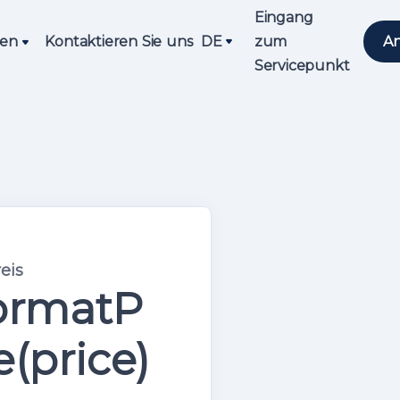
Eingang
en
Kontaktieren Sie uns
DE
zum
An
Servicepunkt
eis
formatP
e(price)