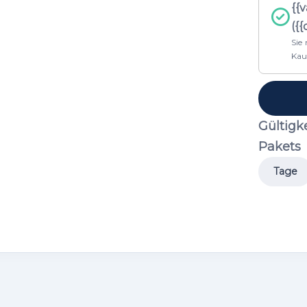
{{
({
Sie
Kau
Gültigk
Pakets
Tage