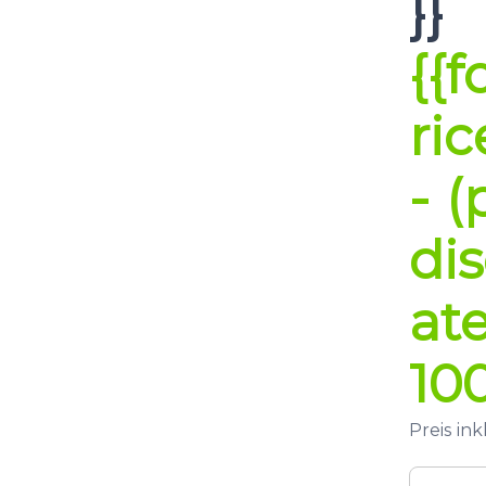
}}
{{
ric
- (
di
ate
100
Preis ink