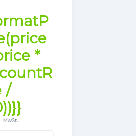
formatP
e(price
price *
scountR
 /
))}}
l. MwSt.